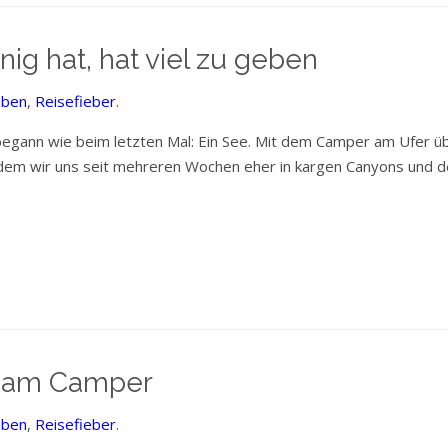
ig hat, hat viel zu geben
eben
,
Reisefieber
.
 begann wie beim letzten Mal: Ein See. Mit dem Camper am Ufer ü
chdem wir uns seit mehreren Wochen eher in kargen Canyons und
g am Camper
eben
,
Reisefieber
.