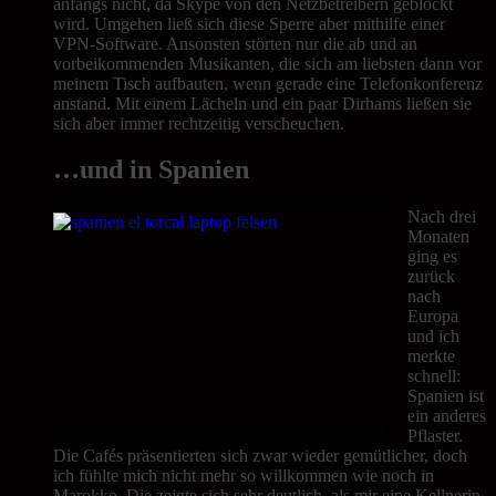
anfangs nicht, da Skype von den Netzbetreibern geblockt
wird. Umgehen ließ sich diese Sperre aber mithilfe einer
VPN-Software. Ansonsten störten nur die ab und an
vorbeikommenden Musikanten, die sich am liebsten dann vor
meinem Tisch aufbauten, wenn gerade eine Telefonkonferenz
anstand. Mit einem Lächeln und ein paar Dirhams ließen sie
sich aber immer rechtzeitig verscheuchen.
…und in Spanien
Nach drei
Monaten
ging es
zurück
nach
Europa
und ich
merkte
schnell:
Spanien ist
ein anderes
Pflaster.
Die Cafés präsentierten sich zwar wieder gemütlicher, doch
ich fühlte mich nicht mehr so willkommen wie noch in
Marokko. Die zeigte sich sehr deutlich, als mir eine Kellnerin