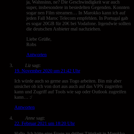
ja, Wahnsinn, ne? Die Geschwindigkeit war auch
super, insbesondere in besiedelten Gegenden. Konnten
sogar nen Film streamen… In Marokko kann ich auf
jeden Fall Maroc Telecom empfehlen. In Portugal gab
es sogar 20GB für 20€ bei Vodafone. Irgendwie sollten
die deutschen Anbieter mal nachziehen.
Liebe Grüße,
Robs
Antworten
Liz
sagt:
19. November 2020 um 21:42 Uhr
Ich würde auch so gerne aus Togo arbeiten. Bin mir aber
unsicher ob ich von dort aus auch auf das VPN zugreifen
kann und Zugriff auf Tools wie sap oder Outlook zugreifen
kann… :/
Antworten
Anne
sagt:
22. Februar 2021 um 18:20 Uhr
Hallo. Ich hätte eine Frage zu drüber Tätigkeit in Marokko,