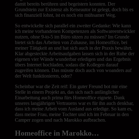
damit bereits berühren und begeistern konnten. Der
Grundstein zur Existenz als Reiseautor ist gelegt, doch bis es
sich finanziell lohnt, ist es noch ein mühsamer Weg.
So entwickelte sich parallel ein zweiter Gedanke: Wie kann
ich meine vorhandenen Kompetenzen als Softwareentwickler
nutzen, ohne 9-to-5 im Büro sitzen zu müssen? Im Grunde
bietet sich das Arbeiten von Zuhause, im Homeoffice, bei
meiner Tätigkeit an und hat sich auch in der Praxis bewährt.
Klar abgesteckte Arbeitsaufgaben lassen sich in der Ruhe der
eigenen vier Wände wunderbar erledigen und das Ergebnis
übers Internet hochladen, sodass die Kollegen darauf
zugreifen können. Das müsste doch auch von woanders auf
der Welt funktionieren, oder?
Scheinbar war die Zeit reif: Ein guter Freund bot mir eine
Stelle in einem Projekt an, das sich nach anfänglicher
Einarbeitung auch prima fürs Homeoffice eignete. Dank
unseres langjährigen Vertrauens war es für ihn auch denkbar,
dass ich meine Arbeit vom Ausland aus erledige. So kam es,
dass meine Frau, meine Tochter und ich im Februar in den
Camper zogen und nach Marokko aufbrachen.
Homeoffice in Marokko…