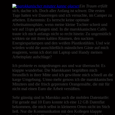
Ein Traum erfüllt
sich
, dachte ich. Doch aller Anfang ist schwer. Die ersten
Tage hatten wir Dauerregen und ich versuchte, im Camper zu
arbeiten. Erkenntnis: Es herrscht keine optimale
Arbeitsatmosphäre, wenn meine kleine Tochter schreit und
wir auf 11qm gefangen sind. In die marokkanischen Cafés
traute ich mich anfangs nicht so recht hinein: Zu ungemütlich
wirkten sie mit ihren kahlen Räumen, den nackten
Energiesparlampen und den weißen Plastikstühlen. Und wie
würden wohl die ausschließlich männlichen Gäste auf mich
reagieren, wenn ich dort mit Laptop und Handy meinen
Arbeitsplatz aufschlage?
Ich probierte es notgedrungen aus und war überrascht: Es
klappte wunderbar. Die Marokkaner begrüßten mich
freundlich in ihrer Mitte und ich gewöhnte mich schnell an die
karge Umgebung. Umso mehr genoss ich die marokkanischen
Minztees und die frisch gepressten Orangensäfte, die mir für
nicht mal einen Euro die Arbeit versüßten.
Sehr günstig sind in Marokko auch die mobilen Datentarife:
Für gerade mal 10 Euro konnte ich eine 12 GB Datenflat
bekommen, die mich selbst in kleineren Orten nicht im Stich
ließ. Nur die Kommunikation mit den Kollegen klappte