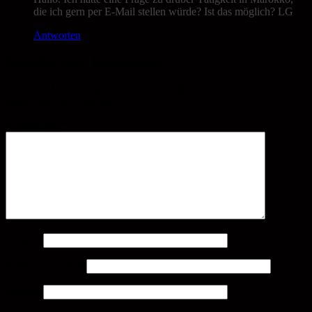
die ich gern per E-Mail stellen würde? Ist das möglich? LG
Antworten
Schreibe einen Kommentar
Deine E-Mail-Adresse wird nicht veröffentlicht.
Erforderliche
Felder sind mit
*
markiert
Kommentar
*
Name
*
E-Mail-Adresse
*
Website