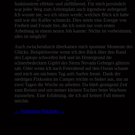
funktionierte effektiv und zielführend. Für mich persönlich
war jeder Weg zum Arbeitsplatz auch irgendwie aufregend:
Ich wusste nie, wo ich sitzen werde, welchen Blick ich habe
und wie der Kaffee schmeckt. Dies setzte eine Energie von
Freiheit und Freude frei, die ich sonst nur vom ersten
Arbeitstag in einem neuen Job kannte: Nichts ist vorbestimmt,
alles ist möglich!
Auch zwischendurch überkamen mich spontane Momente des
Glücks. Beispielsweise wenn ich den Blick über den Rand
des Laptops schweifen ließ und im Hintergrund die
schneebedeckten Gipfel des Sierra Nevada Gebirges glitzern
sah. Oder wenn ich nach Feierabend auf den Ozean schaute
und mich am nächsten Tag aufs Surfen freute. Dank der
niedrigen Fixkosten im Camper reichte es bisher aus, nur an
zwei Tagen die Woche zu arbeiten. Da blieb genügend Zeit
zum Reisen und um meiner kleinen Tochter beim Wachsen
zuzusehen. Eine Erfahrung, die ich auf keinen Fall missen
möchte.
←
Vorheriger
Nächster
→
5 Kommentare: