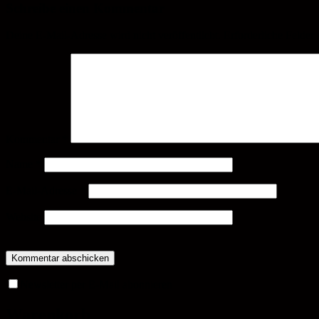
Schreibe einen Kommentar
Deine E-Mail-Adresse wird nicht veröffentlicht.
Erforderliche Felder 
Kommentar
*
Name
*
E-Mail-Adresse
*
Website
Newsletter per E-Mail abonnieren
Warenkorb