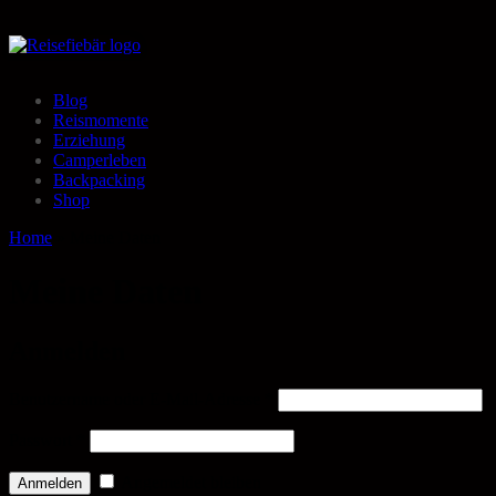
Blog
Reismomente
Erziehung
Camperleben
Backpacking
Shop
Home
»
Meine Daten
Meine Daten
Anmelden
Benutzername oder E-Mail-Adresse
*
Passwort
*
Angemeldet bleiben