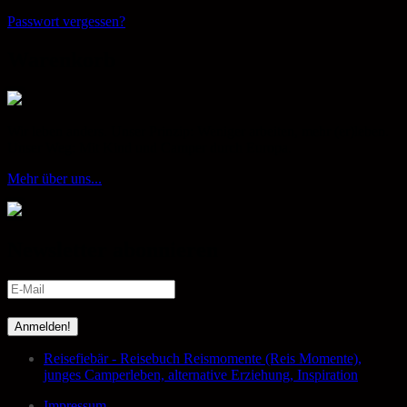
Passwort vergessen?
Warenkorb
Wir leben anders. Unser Prinzip: Weniger arbeiten, mehr (er)leben.
Unser Weg: Mit Kind und Camper durch Europa.
Mehr über uns...
Newsletter abonnieren
Reisefiebär - Reisebuch Reismomente (Reis Momente),
junges Camperleben, alternative Erziehung, Inspiration
Impressum